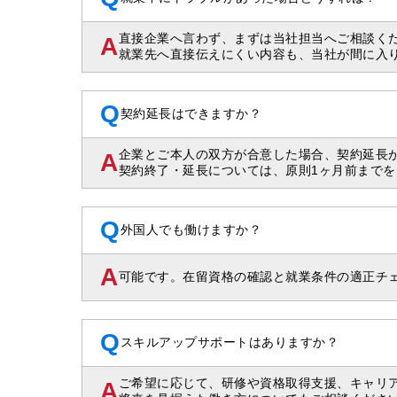
直接企業へ言わず、まずは当社担当へご相談く
A
就業先へ直接伝えにくい内容も、当社が間に入
Q
契約延長はできますか？
企業とご本人の双方が合意した場合、契約延長
A
契約終了・延長については、原則1ヶ月前まで
Q
外国人でも働けますか？
A
可能です。在留資格の確認と就業条件の適正チ
Q
スキルアップサポートはありますか？
ご希望に応じて、研修や資格取得支援、キャリ
A